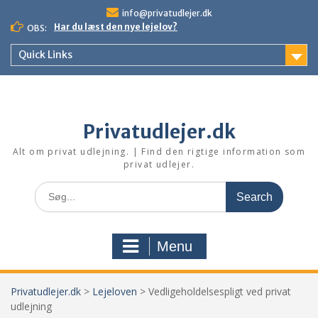
Skip
info@privatudlejer.dk
to
Har du læst den nye lejelov?
OBS:
content
Quick Links
Privatudlejer.dk
Alt om privat udlejning. | Find den rigtige information som
privat udlejer.
Search
for:
Menu
Privatudlejer.dk
>
Lejeloven
>
Vedligeholdelsespligt ved privat
udlejning