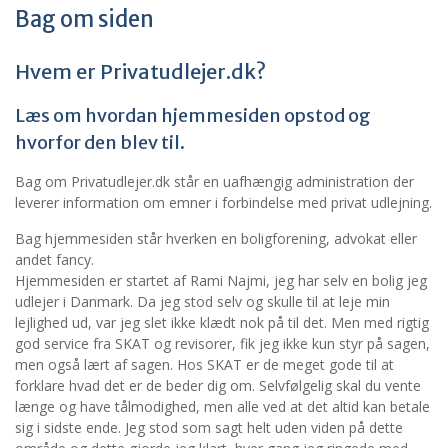
Bag om siden
Hvem er Privatudlejer.dk?
Læs om hvordan hjemmesiden opstod og
hvorfor den blev til.
Bag om Privatudlejer.dk står en uafhængig administration der
leverer information om emner i forbindelse med privat udlejning.
Bag hjemmesiden står hverken en boligforening, advokat eller
andet fancy.
Hjemmesiden er startet af Rami Najmi, jeg har selv en bolig jeg
udlejer i Danmark. Da jeg stod selv og skulle til at leje min
lejlighed ud, var jeg slet ikke klædt nok på til det. Men med rigtig
god service fra SKAT og revisorer, fik jeg ikke kun styr på sagen,
men også lært af sagen. Hos SKAT er de meget gode til at
forklare hvad det er de beder dig om. Selvfølgelig skal du vente
længe og have tålmodighed, men alle ved at det altid kan betale
sig i sidste ende. Jeg stod som sagt helt uden viden på dette