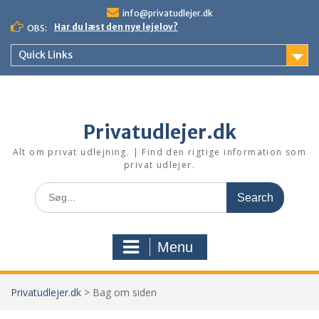
Skip
info@privatudlejer.dk
to
Har du læst den nye lejelov?
OBS:
content
Quick Links
Privatudlejer.dk
Alt om privat udlejning. | Find den rigtige information som
privat udlejer.
Search
for:
Menu
Privatudlejer.dk
>
Bag om siden