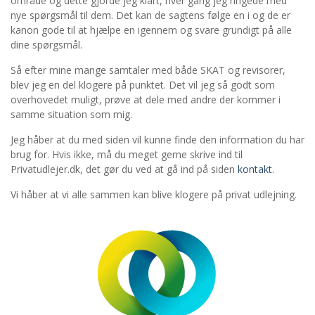
område og dette gjorde jeg klart, hver gang jeg ringede med
nye spørgsmål til dem. Det kan de sagtens følge en i og de er
kanon gode til at hjælpe en igennem og svare grundigt på alle
dine spørgsmål.
Så efter mine mange samtaler med både SKAT og revisorer,
blev jeg en del klogere på punktet. Det vil jeg så godt som
overhovedet muligt, prøve at dele med andre der kommer i
samme situation som mig.
Jeg håber at du med siden vil kunne finde den information du har
brug for. Hvis ikke, må du meget gerne skrive ind til
Privatudlejer.dk, det gør du ved at gå ind på siden
kontakt
.
Vi håber at vi alle sammen kan blive klogere på privat udlejning.