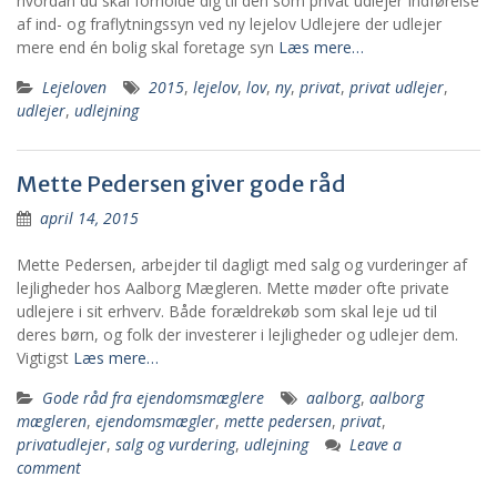
hvordan du skal forholde dig til den som privat udlejer Indførelse
af ind- og fraflytningssyn ved ny lejelov Udlejere der udlejer
mere end én bolig skal foretage syn
Læs mere…
Lejeloven
2015
,
lejelov
,
lov
,
ny
,
privat
,
privat udlejer
,
udlejer
,
udlejning
Mette Pedersen giver gode råd
april 14, 2015
Mette Pedersen, arbejder til dagligt med salg og vurderinger af
lejligheder hos Aalborg Mægleren. Mette møder ofte private
udlejere i sit erhverv. Både forældrekøb som skal leje ud til
deres børn, og folk der investerer i lejligheder og udlejer dem.
Vigtigst
Læs mere…
Gode råd fra ejendomsmæglere
aalborg
,
aalborg
mægleren
,
ejendomsmægler
,
mette pedersen
,
privat
,
privatudlejer
,
salg og vurdering
,
udlejning
Leave a
comment