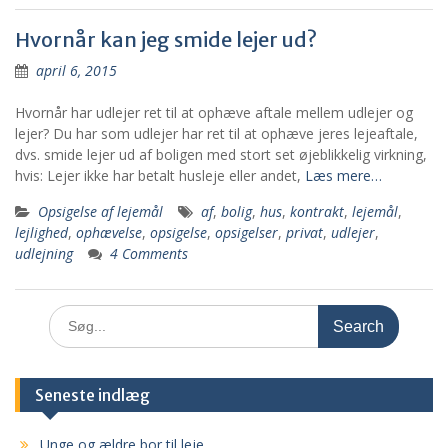
Hvornår kan jeg smide lejer ud?
april 6, 2015
Hvornår har udlejer ret til at ophæve aftale mellem udlejer og
lejer? Du har som udlejer har ret til at ophæve jeres lejeaftale,
dvs. smide lejer ud af boligen med stort set øjeblikkelig virkning,
hvis: Lejer ikke har betalt husleje eller andet,
Læs mere…
Opsigelse af lejemål
af
,
bolig
,
hus
,
kontrakt
,
lejemål
,
lejlighed
,
ophævelse
,
opsigelse
,
opsigelser
,
privat
,
udlejer
,
udlejning
4 Comments
Search
for:
Seneste indlæg
Unge og ældre bor til leje