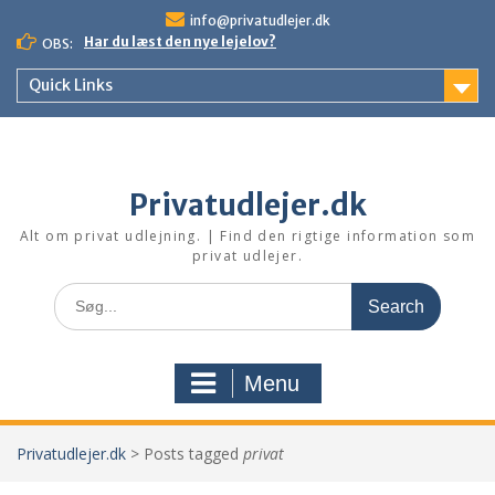
Skip
info@privatudlejer.dk
to
Har du læst den nye lejelov?
OBS:
content
Quick Links
Privatudlejer.dk
Alt om privat udlejning. | Find den rigtige information som
privat udlejer.
Search
for:
Menu
Privatudlejer.dk
>
Posts tagged
privat